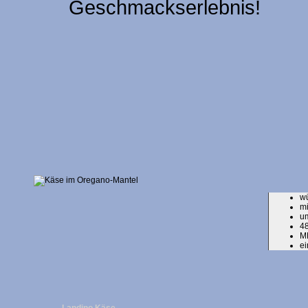
Geschmackserlebnis!
w
mi
um
48
M
ei