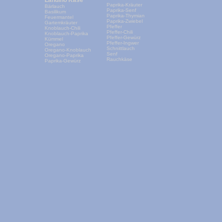
Landino Käse
Paprika-Kräuter
Bärlauch
Paprika-Senf
Basilikum
Paprika-Thymian
Feuermantel
Paprika-Zwiebel
Gartemkräuter
Pfeffer
Knoblauch-Chili
Pfeffer-Chili
Knoblauch-Paprika
Pfeffer-Gewürz
Kümmel
Pfeffer-Ingwer
Oregano
Schnittlauch
Oregano-Knoblauch
Senf
Oregano-Paprika
Rauchkäse
Paprika-Gewürz