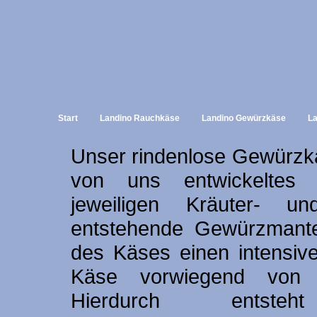
Start
Landino Rauchkäse
Landino Gewürzkäse
La
Unser rindenlose Gewürzkä
von uns entwickeltes O
jeweiligen Kräuter- u
entstehende Gewürzmante
des Käses einen intensiv
Käse vorwiegend von 
Hierdurch entste