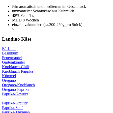
fein aromatisch und mediterran im Geschmack
ummantelter Schnittkäse aus Kuhmilch
48% Fett i.Tr.
MHD 8 Wochen
einzeln vakuumiert (ca.200-250g pro Stück)
>
Landino Käse
Bärlauch
Basilikum
Feuermantel
Gartemkräuter
Knoblauch-Chili
Knoblauch-Paprika
Kümmel
Oregano
Oregano-Knoblauch
Oregano-Paprika
Paprika-Gewürz
Paprika-Kräuter
Paprika-Senf
Paprika-Thymian